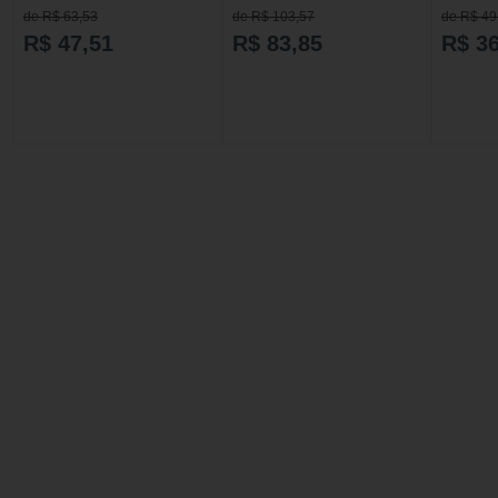
de R$ 63,53
de R$ 103,57
de R$ 49
R$ 47,51
R$ 83,85
R$ 36