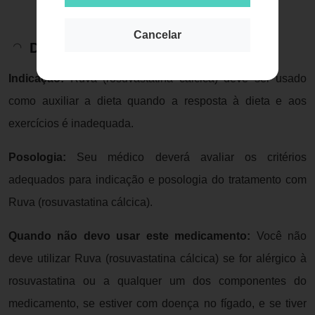
Cancelar
Descrição do Produto
Indicação:
Ruva (rosuvastatina cálcica) deve ser usado
como auxiliar a dieta quando a resposta à dieta e aos
exercícios é inadequada.
Posologia:
Seu médico deverá avaliar os critérios
adequados para indicação e posologia do tratamento com
Ruva (rosuvastatina cálcica).
Quando não devo usar este medicamento:
Você não
deve utilizar Ruva (rosuvastatina cálcica) se for alérgico à
rosuvastatina ou a qualquer um dos componentes do
medicamento, se estiver com doença no fígado, e se tiver