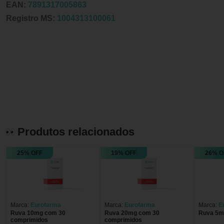
EAN:
7891317005863
Registro MS:
1004313100061
Produtos relacionados
25% OFF
19% OFF
26% O
Marca:
Eurofarma
Marca:
Eurofarma
Marca:
E
Ruva 10mg com 30
Ruva 20mg com 30
Ruva 5m
comprimidos
comprimidos