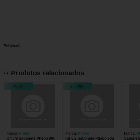
Publicidade
Produtos relacionados
7% OFF
7% OFF
Marca:
Phebo
Marca:
Phebo
Marca:
P
Kit c/9 Sabonete Phebo 90g
Kit c/2 Sabonete Phebo 90g
Sabonet