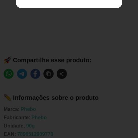
Compartilhe esse produto:
Informações sobre o produto
Marca:
Phebo
Fabricante:
Phebo
Unidade:
90g
EAN:
7896512909770