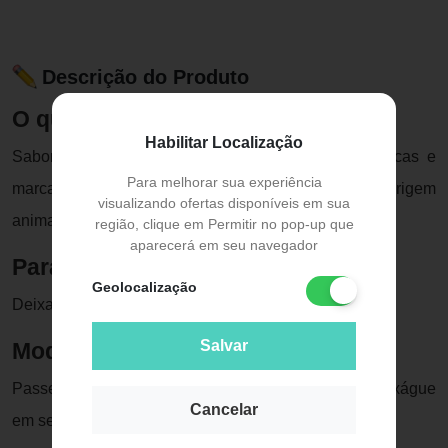
Descrição do Produto
O que é
Habilitar Localização
Sabonete de Glicerina vegetal com fragrâncias únicas e
Para melhorar sua experiência
marcantes. Livre de parabenos e ingredientes de origem
visualizando ofertas disponíveis em sua
animal.
região, clique em Permitir no pop-up que
aparecerá em seu navegador
Para que serve
Geolocalização
Deixa a pele macia e perfumada.
Salvar
Modo de usar
Passe o sabonete Phebo nas mãos e pelo corpo. Enxágue
Cancelar
em seguida.