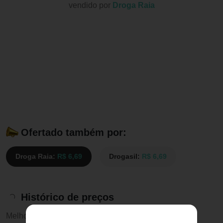
vendido por
Droga Raia
Ofertado também por:
Droga Raia:
R$ 6,69
Drogasil:
R$ 6,69
Histórico de preços
Melhor preço:
R$ 6,69