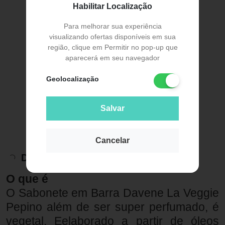
Habilitar Localização
Para melhorar sua experiência
visualizando ofertas disponíveis em sua
região, clique em Permitir no pop-up que
aparecerá em seu navegador
Geolocalização
Salvar
Cancelar
Descrição do Produto
O que é
O Sabonete em Barra Davene La Veggie
Pepino além de ser super perfumado, é
vegetal. Eelaborado a partir de óleos