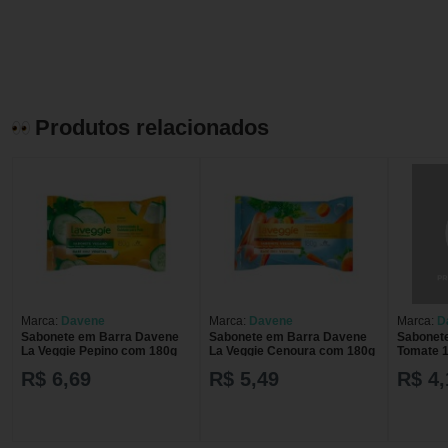
Produtos relacionados
Marca:
Davene
Marca:
Davene
Marca:
D
Sabonete em Barra Davene
Sabonete em Barra Davene
Sabonet
La Veggie Pepino com 180g
La Veggie Cenoura com 180g
Tomate 1
Sabonet
R$ 6,69
R$ 5,49
R$ 4,
180Gr