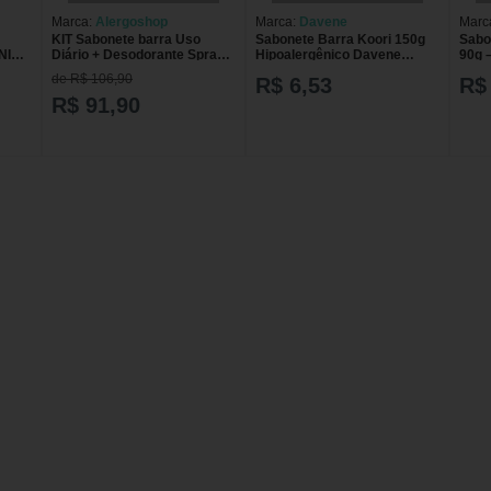
Marca:
Alergoshop
Marca:
Davene
Marc
KIT Sabonete barra Uso
Sabonete Barra Koori 150g
Sabo
NICO
Diário + Desodorante Spray
Hipoalergênico Davene
90g 
Hipoalergênico Alergoshop
Sabonete Koori
Hipo
de R$ 106,90
R$ 6,53
R$
100ml branco
Hipoalergenico 150Gr
Dave
Bebe
R$ 91,90