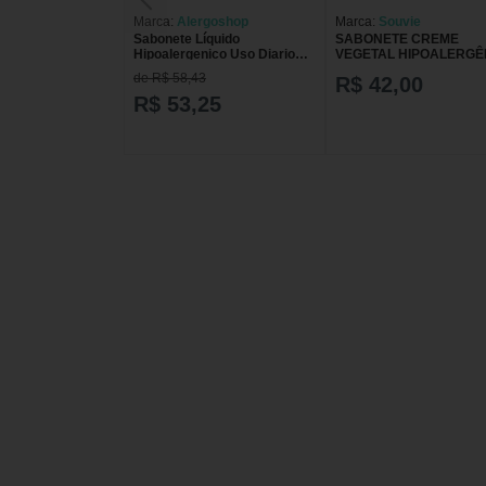
Marca:
Alergoshop
Marca:
Souvie
Sabonete Líquido
SABONETE CREME
Hipoalergenico Uso Diario
VEGETAL HIPOALERGÊ
Alergoshop
120G
de R$ 58,43
R$ 42,00
R$ 53,25