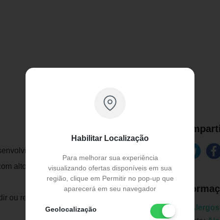
Comparti
Habilitar Localização
esenvolvido para peles delicadas.
Para melhorar sua experiência
om alto poder de limpeza e baixo índice
visualizando ofertas disponíveis em sua
região, clique em Permitir no pop-up que
Informaç
aparecerá em seu navegador
r ou ressecar a pele, possui ph
Marca:
Alergo
Geolocalização