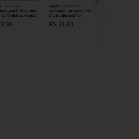
a:
Bebe Vida
Marca:
Alergoshop
Marca:
GRANADO
nete bebê Bebê Vida
Sabonete Em Barra Uso
Sabonete Barra G
– Calêndula & Aveia,
Diario Alergoshop
Bebê Glicerina
alergênico Sabonete
Hipoalergênico L
de R$ 6,69
 3,99
R$ 21,51
ne Bebê Vida 90G -
 Vida
R$ 5,89