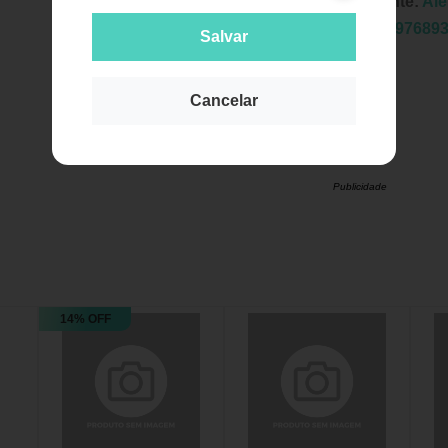
Fabricante:
Al
EAN:
7897689
Salvar
Cancelar
Publicidade
14% OFF