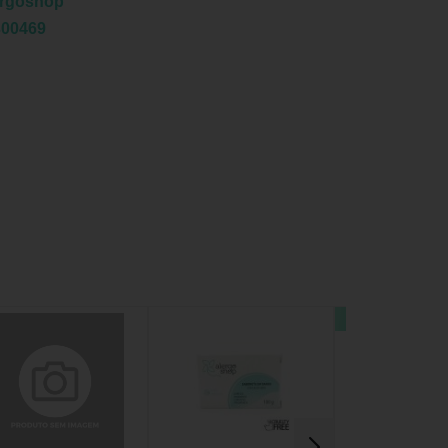
ergoshop
300469
11% OFF