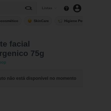
Listas
ocosmético
SkinCare
Higiene Pessoal
Fi
e facial
rgenico 75g
hop
uto não está disponível no momento