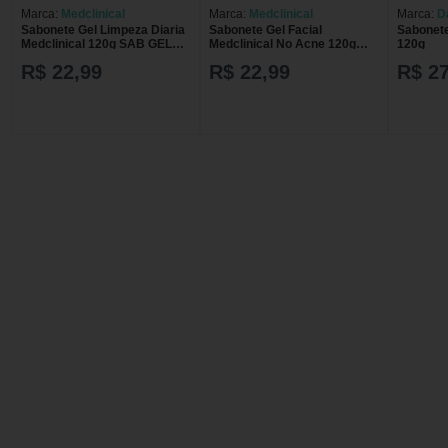
Marca:
Medclinical
Marca:
Medclinical
Marca:
D
Sabonete Gel Limpeza Diaria
Sabonete Gel Facial
Sabonete
Medclinical 120g SAB GEL
Medclinical No Acne 120g
120g
FACIAL MEDCL
SAB GEL FACIAL MEDCL
R$ 22,99
R$ 22,99
R$ 27