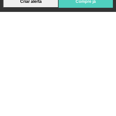
Criar alerta
Compre já
Receba novidades da App Pharma e conteúdo