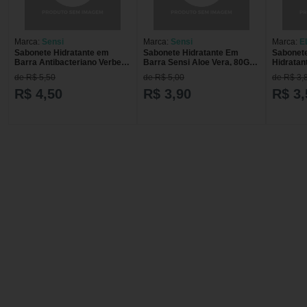
Marca:
Sensi
Marca:
Sensi
Marca:
E
Sabonete Hidratante em
Sabonete Hidratante Em
Sabonete
Barra Antibacteriano Verbena
Barra Sensi Aloe Vera, 80G
Hidratan
Sensi Jequiti 80 g
80g
de R$ 5,50
de R$ 5,00
de R$ 3,
R$ 4,50
R$ 3,90
R$ 3,