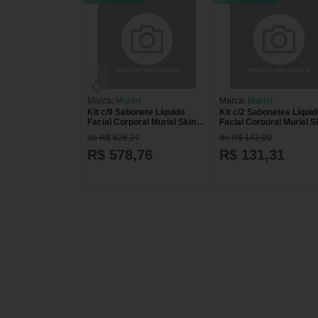
Marca:
Muriel
Marca:
Muriel
Kit c/9 Sabonete Líquido
Kit c/2 Sabonetes Líquid
Facial Corporal Muriel Skin
Facial Corporal Muriel S
Pitaya 200ml
Pitaya 200ml
de R$ 626,27
de R$ 142,09
R$ 578,76
R$ 131,31