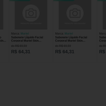
Marca:
Muriel
Marca:
Muriel
Marc
o
Sabonete Líquido Facial
Sabonete Líquido Facial
Sabo
kin
Corporal Muriel Skin
Corporal Muriel Skin
Corpo
Pêssego 200ml
Morango 200ml
Melâ
de R$ 69,59
de R$ 69,59
de R
R$ 64,31
R$ 64,31
R$