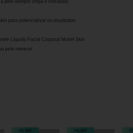
 a pele sempre limpa e hidratada
in para potencializar os resultados
ete Líquido Facial Corporal Muriel Skin
sua pele merece!
7% OFF
7% OFF
7