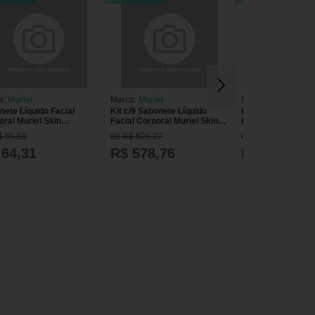
a:
Muriel
Marca:
Muriel
Marca:
Muriel
nete Líquido Facial
Kit c/9 Sabonete Líquido
Kit c/9 Sabonete L
ral Muriel Skin
Facial Corporal Muriel Skin
Facial Corporal Mu
ncia 200ml
Pêssego 200ml
Morango 200ml
$ 69,59
de R$ 626,27
de R$ 626,27
 64,31
R$ 578,76
R$ 578,76