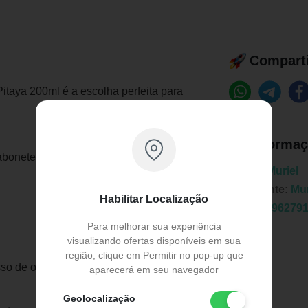
Comparti
itaya 200ml é a escolha perfeita para
Informaç
sabonete proporciona uma experiência
Marca:
Muriel
Fabricante:
Mur
Habilitar Localização
EAN:
7896279
Para melhorar sua experiência
visualizando ofertas disponíveis em sua
região, clique em Permitir no pop-up que
 de oleosidade, revitalizando a pele
aparecerá em seu navegador
Geolocalização