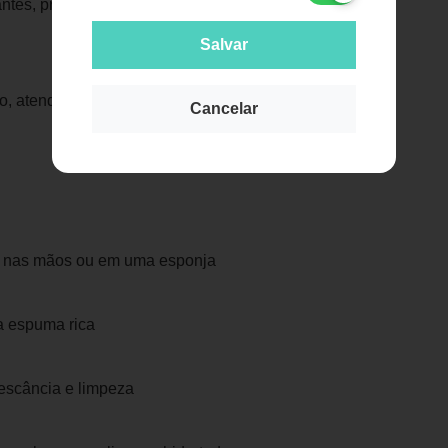
idantes, promovendo uma pele macia e
Publicidade
Salvar
rpo, atendendo a todas as suas
Cancelar
e nas mãos ou em uma esponja
a espuma rica
escância e limpeza