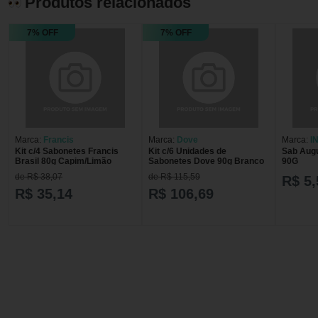
Produtos relacionados
7% OFF
7% OFF
Marca:
Francis
Marca:
Dove
Marca:
I
Kit c/4 Sabonetes Francis
Kit c/6 Unidades de
Sab Augu
SABONE
Brasil 80g Capim/Limão
Sabonetes Dove 90g Branco
90G
de R$ 38,07
de R$ 115,59
R$ 5,
R$ 35,14
R$ 106,69