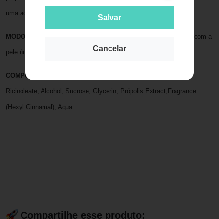
uma adequada oleosidade da pele.
Salvar
MODO DE USO:
Espalhe o
Sabonete ApisDerm®
sobre o rosto, com a
Cancelar
pele úmida. Enxágue em seguida.
COMPOSIÇÃO:
Sodium Babassuate, Sodium Palmitate, Sodium
Ricinoleate, Alcohol, Sucrose, Glycerin, Própolis Extract,Fragrance
(Hexyl Cinnamal), Aqua.
Compartilhe esse produto: