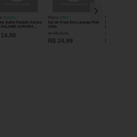
a:
Aurora
Marca:
ENO
Marca:
ENO
me Suíno Fatiado Aurora
Sal de Fruta Eno Laranja Pote
Sal de Fruta Eno 
g SALAME AURORA
100g
Pote 100g
O FATIADO 100G
de R$ 33,43
de R$ 33,43
 14,90
R$ 24,99
R$ 24,99