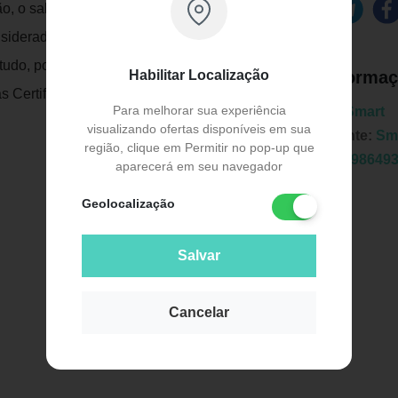
o, o sal rosa é extraído de maneira
siderado o mais antigo e puro dos sais
do, pode ser utilizado na finalização e
Habilitar Localização
Informaç
s Certificadas
Para melhorar sua experiência
Marca:
Smart
visualizando ofertas disponíveis em sua
Fabricante:
Sm
região, clique em Permitir no pop-up que
EAN:
7898649
aparecerá em seu navegador
Geolocalização
Salvar
Publicidade
Cancelar