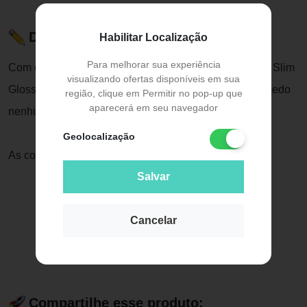
Descrição do Produto
Habilitar Localização
Para melhorar sua experiência
Com glitter holográfico na sola e nas tiras, a Havainas Slim
visualizando ofertas disponíveis em sua
Gloss é o modelo mais indicado para quem não tem medo
região, clique em Permitir no pop-up que
aparecerá em seu navegador
nenhum de brilhar por aí.
Geolocalização
As cores são lindas e tiram seus pés da monotonia.
Salvar
Cancelar
Compartilhe esse produto: