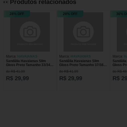
Produtos relacionados
28% OFF
28% OFF
36% O
Marca:
HAVAIANAS
Marca:
HAVAIANAS
Marca:
H
Sandália Havaianas Slim
Sandália Havaianas Slim
Sandália
Gloss Preto Tamanho 33/34 1
Gloss Preto Tamanho 37/38 1
Gloss Pr
Par
Par
de R$ 41,99
de R$ 41,99
de R$ 46
R$ 29,99
R$ 29,99
R$ 29