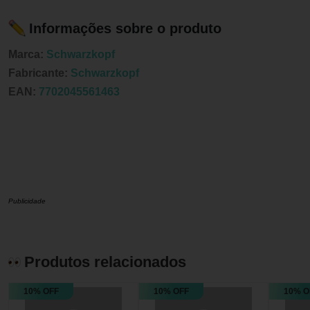
Informações sobre o produto
Marca:
Schwarzkopf
Fabricante:
Schwarzkopf
EAN:
7702045561463
Publicidade
Produtos relacionados
10% OFF
10% OFF
10% O