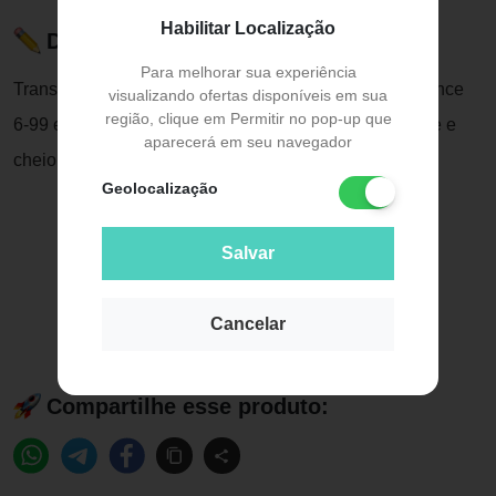
Habilitar Localização
Descrição do Produto
Para melhorar sua experiência
Transforme seu visual com a Schwarzkopf Igora Vibrance
visualizando ofertas disponíveis em sua
região, clique em Permitir no pop-up que
6-99 e sinta-se confiante com um cabelo deslumbrante e
aparecerá em seu navegador
cheio de personalidade!
Geolocalização
Salvar
Cancelar
Compartilhe esse produto: