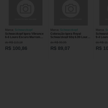
Marca:
Schwarzkopf
Marca:
Schwarzkopf
Marca:
S
Schwarzkopf Igora Vibrance
Coloração Igora Royal
Schwarzk
6-6 Louro Escuro Marrom
Schwarzkopf 60g 6.99 Louro
9-4 Lour
60ml
Escuro Violeta Extra
60ml
de R$ 113,18
de R$ 99,95
de R$ 11
R$ 100,86
R$ 89,07
R$ 1