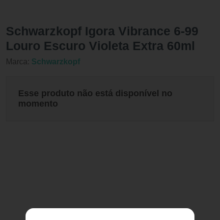
Schwarzkopf Igora Vibrance 6-99
Louro Escuro Violeta Extra 60ml
Marca:
Schwarzkopf
Esse produto não está disponível no
momento