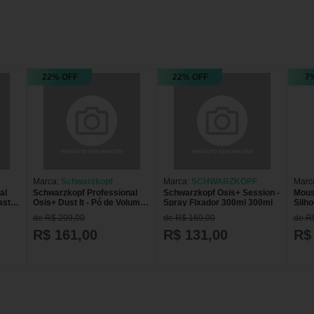
22% OFF
22% OFF
7
Marca:
Schwarzkopf
Marca:
SCHWARZKOPF
Marc
al
Schwarzkopf Professional
Schwarzkopf Osis+ Session -
Mous
Prof
aste
Osis+ Dust It - Pó de Volume
Spray Fixador 300ml 300ml
Silh
o
Matificante 10g
de R$ 209,00
de R$ 169,00
de R
R$ 161,00
R$ 131,00
R$