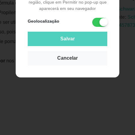
região, clique em Permitir no pop-up que
 fórmula desse produto apresenta agentes
aparecerá em seu navegador
Marca:
Schwarz
 Propilenoglicol. Recomendado para
Fabricante:
Sch
Geolocalização
ser utilizado em todos os tipos de cabelo.
EAN:
4045787
so, pois é rapidamente absorvido pelos
Salvar
 de pomada (pasta espessa).
Cancelar
or
nos fios secos e modele o cabelo como
Publicidade