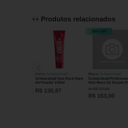
Produtos relacionados
30% OFF
Marca:
Schwarzkopf
Marca:
Schwarzkopf
Schwarzkopf Osis Rock Hard
Schwarzkopf Profession
Professional
Gel Fixador 150ml
Osis Mess Up Texture P
Matte - Pasta De Fixaçã
de R$ 219,00
R$ 135,87
100ml 100ml
R$ 153,00