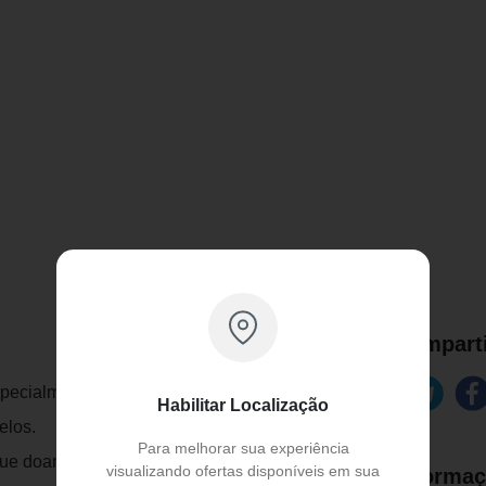
Comparti
specialmente desenvolvida para permitir a
Habilitar Localização
elos.
Para melhorar sua experiência
e doam consistência ao produto e
visualizando ofertas disponíveis em sua
Informaç