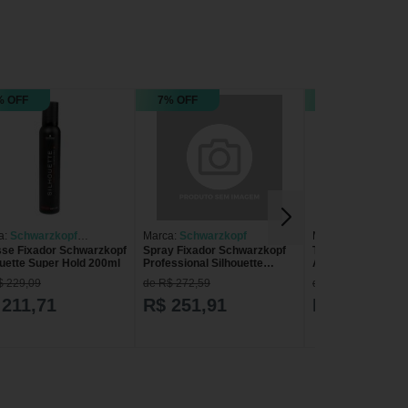
% OFF
7% OFF
7% OFF
a:
Schwarzkopf
Marca:
Schwarzkopf
Marca:
Schwarzko
se Fixador Schwarzkopf
Spray Fixador Schwarzkopf
Tintura Igora Roya
essional
Professional
ouette Super Hold 200ml
Professional Silhouette
Azulado Schwarzk
Flexível 500 ml 500 ml
$ 229,09
de R$ 272,59
de R$ 43,49
 211,71
R$ 251,91
R$ 40,19