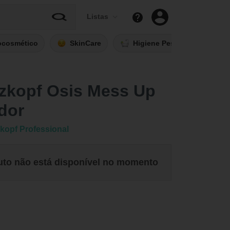
Listas
ocosmético
SkinCare
Higiene Pessoal
Fi
zkopf Osis Mess Up
dor
kopf Professional
uto não está disponível no momento