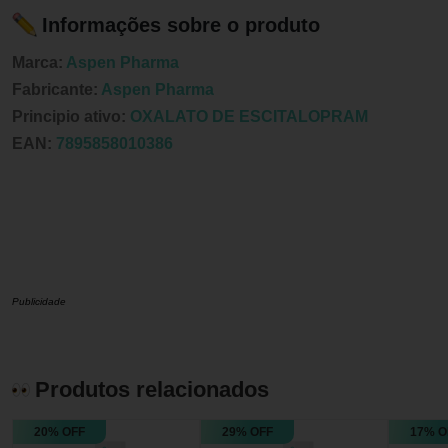
Informações sobre o produto
Marca:
Aspen Pharma
Fabricante:
Aspen Pharma
Principio ativo:
OXALATO DE ESCITALOPRAM
EAN:
7895858010386
Publicidade
Produtos relacionados
20% OFF
29% OFF
17% O