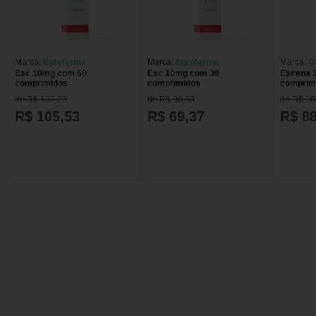
Marca:
Eurofarma
Marca:
Eurofarma
Marca:
Cr
Esc 10mg com 60
Esc 10mg com 30
Escena 
comprimidos
comprimidos
comprim
de R$ 132,23
de R$ 98,83
de R$ 10
R$ 105,53
R$ 69,37
R$ 88