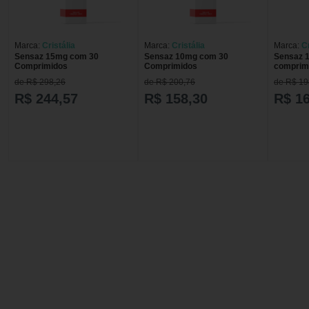
Marca:
Cristália
Marca:
Cristália
Marca:
Cr
Sensaz 15mg com 30
Sensaz 10mg com 30
Sensaz 
Comprimidos
Comprimidos
comprim
de R$ 298,26
de R$ 200,76
de R$ 19
R$ 244,57
R$ 158,30
R$ 1