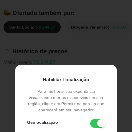
Ofertado também por:
Santa Lúcia:
R$ 244,57
Drogaria Venancio:
R$ 263,99
Histórico de preços
Melhor preço:
R$ 244,57
Habilitar Localização
Para melhorar sua experiência
visualizando ofertas disponíveis em sua
região, clique em Permitir no pop-up que
aparecerá em seu navegador
Geolocalização