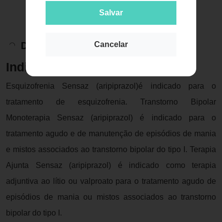
Salvar
Descrição do Produto
Cancelar
Indicação
Esquizofrenia Sensaz (aripiprazol)é indicado para o
tratamento de esquizofrenia. Transtorno Bipolar
Monoterapia Sensaz (aripiprazol) é indicado para o
tratamento agudo e de manutenção de episódios de mania
e mistos associados ao transtorno bipolar do tipo I. Terapia
Ajunta Sensaz (aripiprazol) é indicado como terapia
adjuntiva ao lítio ou valproato para o tratamento agudo de
episódios de mania ou mistos associados ao transtorno
bipolar do tipo I.