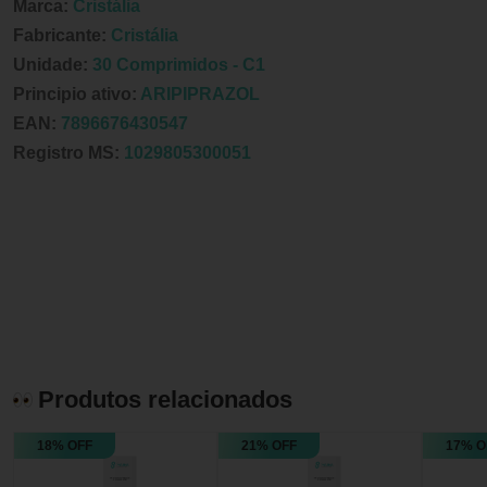
Marca:
Cristália
Fabricante:
Cristália
Unidade:
30 Comprimidos - C1
Principio ativo:
ARIPIPRAZOL
EAN:
7896676430547
Registro MS:
1029805300051
Produtos relacionados
18% OFF
21% OFF
17% O