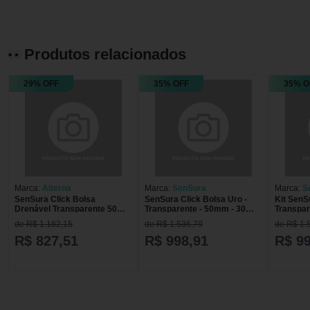
Produtos relacionados
29% OFF
35% OFF
35% O
Marca:
Alterna
Marca:
SenSura
Marca:
S
SenSura Click Bolsa
SenSura Click Bolsa Uro -
Kit SenS
Drenável Transparente 50mm
Transparente - 50mm - 30
Transpa
- 30 Unidades
Unidades
Recortáv
de R$ 1.182,15
de R$ 1.536,79
de R$ 1.
R$ 827,51
R$ 998,91
R$ 9