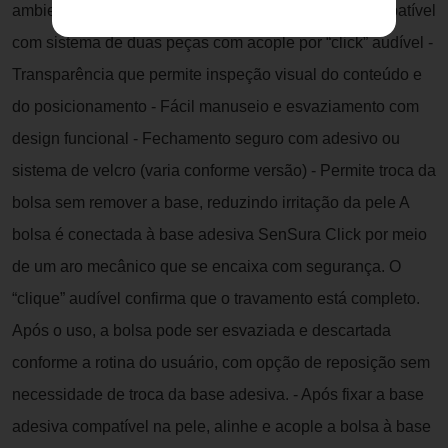
ambientes clínicos que exigem confiança total. - Compatível
com sistema de duas peças com acople por “click” audível -
Transparência que permite inspeção visual do conteúdo e
do posicionamento - Fácil manuseio e esvaziamento com
design funcional - Fechamento seguro com adesivo ou
sistema de velcro (varia conforme versão) - Permite troca da
bolsa sem remover a base, reduzindo irritação da pele A
bolsa é conectada à base adesiva SenSura Click por meio
de um aro mecânico que se encaixa com segurança. O
“clique” audível confirma que o travamento está completo.
Após o uso, a bolsa pode ser esvaziada e descartada
conforme a rotina do usuário, com opção de reposição sem
necessidade de troca da base adesiva. - Após fixar a base
adesiva compatível na pele, alinhe e acople a bolsa à base