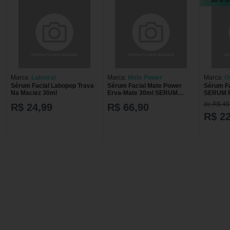
50% O
Marca:
Labotrat
Marca:
Mate Power
Marca:
O
Sérum Facial Labopop Trava
Sérum Facial Mate Power
Sérum Fa
Na Maciez 30ml
Erva-Mate 30ml SERUM
SERUM 
FACIAL MATE POWER 30ML
30ML
de R$ 45
R$ 24,99
R$ 66,90
ERVA MATE
R$ 22