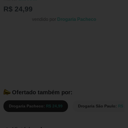
R$ 24,99
vendido por
Drogaria Pacheco
Ofertado também por:
Drogaria Pacheco:
R$ 24,99
Drogaria São Paulo:
R$ 2