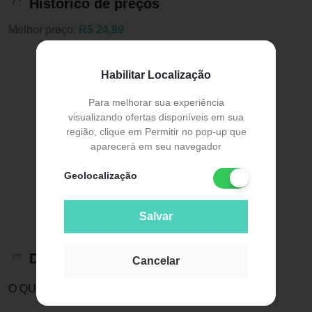
Histórico de preços
Melhor preço:
R$ 24,99
Habilitar Localização
Para melhorar sua experiência
visualizando ofertas disponíveis em sua
região, clique em Permitir no pop-up que
aparecerá em seu navegador
Geolocalização
Salvar
Descrição do Produto
Cancelar
O QUE ESSE SÉRUM FAZ POR MIM?