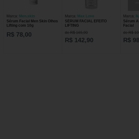
Marca:
Men.skin
Marca:
Max Love
Marca:
I
Sérum Facial Men Skin Olhos
SÉRUM FACIAL EFEITO
Sérum An
Lifting com 10g
LIFTING
Facial
de R$ 165,90
de R$ 10
R$ 78,00
R$ 142,90
R$ 98