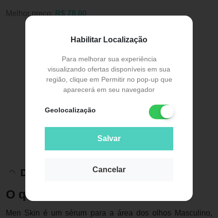
Melhor preço:
R$ 78,00
Habilitar Localização
Para melhorar sua experiência
visualizando ofertas disponíveis em sua
região, clique em Permitir no pop-up que
aparecerá em seu navegador
Geolocalização
Salvar
Cancelar
Descrição do Produto
O que é
Men Skin é um sérum para a área dos olhos Masculino,