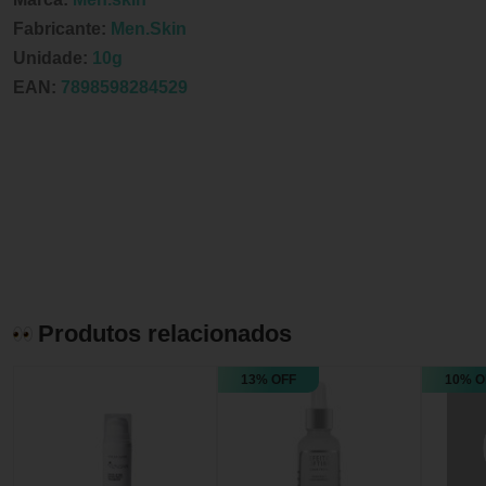
Fabricante:
Men.Skin
Unidade:
10g
EAN:
7898598284529
Produtos relacionados
13% OFF
10% O