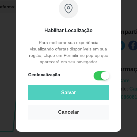
rafarma:
R$ 146,99
Drogaria Venancio:
R$ 183,20
Habilitar Localização
Comparti
Para melhorar sua experiência
visualizando ofertas disponíveis em sua
região, clique em Permitir no pop-up que
aparecerá em seu navegador
Informaç
Geolocalização
Marca:
Care
Fabricante:
Ca
Salvar
EAN:
7908606
Cancelar