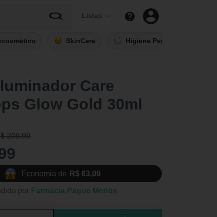
Listas
ocosmético
SkinCare
Higiene Pessoal
Fi
Iluminador Care
ops Glow Gold 30ml
R$ 209,99
99
Economia de
R$ 63,00
dido por
Farmácia Pague Menos