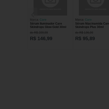
Marca:
Care
Marca:
Care
Sérum Iluminador Care
Sérum Niacinamida Car
Skindrops Glow Gold 30ml
Skindrops Plus 30ml
de R$ 209,99
de R$ 136,99
R$ 146,99
R$ 95,89