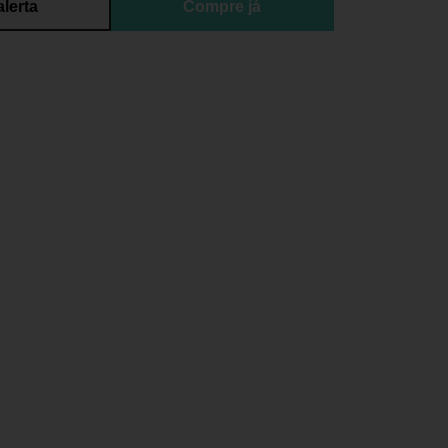
alerta
Compre já