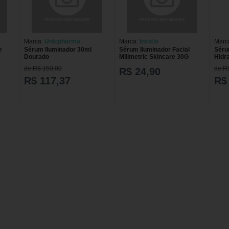
Marca:
Unicpharma
Marca:
Inciclo
Marc
e
Sérum Iluminador 30ml
Sérum Iluminador Facial
Séru
Dourado
Milimetric Skincare 30G
Hidr
Drop
de R$ 150,00
de R
R$ 24,90
R$ 117,37
R$