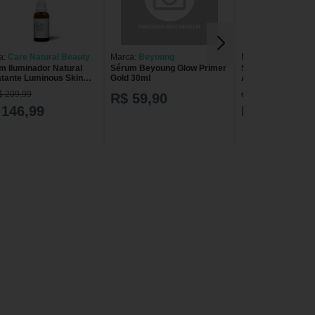
a:
Care Natural Beauty
Marca:
Beyoung
Marca:
Ilumina Ca
m Iluminador Natural
Sérum Beyoung Glow Primer
Sérum Noturno R
atante Luminous Skin
Gold 30ml
Ácido Hialurônico
s Rosé
Ilumina Care
$ 209,99
de R$ 109,80
R$ 59,90
 146,99
R$ 98,80