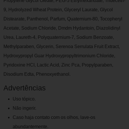
Propylene Glycol Oleate, PEG-5 Ethylhexanoate, Trideceth-
9, Hydrolyzed Wheat Protein, Glyceryl Laurate, Glycol
Distearate, Panthenol, Parfum, Quaternium-80, Tocopheryl
Acetate, Sodium Chloride, Dmdm Hydantoin, Diazolidinyl
Urea, Laureth-4, Polyquaternium-7, Sodium Benzoate,
Methylparaben, Glycerin, Serenoa Serrulata Fruit Extract,
Hydroxypropyl Guar Hydroxypropyltrimonium Chloride,
Pyridoxine HCI, Lactic Acid, Zinc Pca, Propylparaben,
Disodium Edta, Phenoxyethanol.
Advertências
Uso tópico.
Não ingerir.
Caso haja contato com os olhos, lave-os
abundantemente.