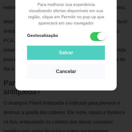
Para melhorar sua experiência
estimulando o crescimento de fios mais fortes e saudáveis.
visualizando ofertas disponíveis em sua
região, clique em Permitir no pop-up que
Ideal para uma aparência forte, saudável e brilhante, Pilexil
aparecerá em seu navegador
antiqueda contém extrato de Serenoa Serrulata e Zinco
Geolocalização
PCA, além de Pantenol (pró-vitamina B5), Piridoxina
(vitamina B6) e vitamina E, uma combinação desenvolvida
Salvar
para cuidar e fortalecer os cabelos contra as agressões do
dia a dia.
Cancelar
Para que serve o shampoo Pilexil
antiqueda?
O shampoo Pilexil Antiqueda é indicado para prevenir e
diminuir a queda dos cabelos. Ele nutre, repara e fortalece
os fios, restaurando os cabelos dos danos causados
também pela radiação solar e outros traumatismos