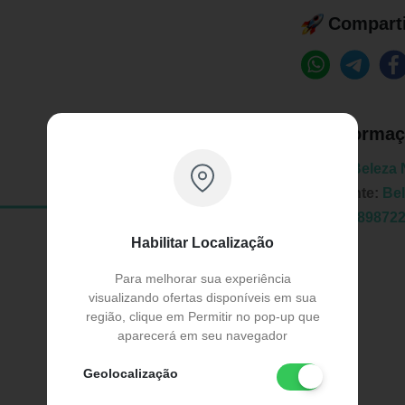
Comparti
Informaç
Marca:
Beleza 
Fabricante:
Bel
EAN:
1789872
Habilitar Localização
Para melhorar sua experiência
visualizando ofertas disponíveis em sua
região, clique em Permitir no pop-up que
aparecerá em seu navegador
Publicidade
Geolocalização