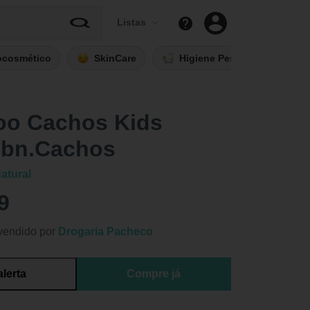
Listas
ocosmético
SkinCare
Higiene Pessoal
Fi
o Cachos Kids
 bn.Cachos
atural
9
vendido por
Drogaria Pacheco
alerta
Compre já