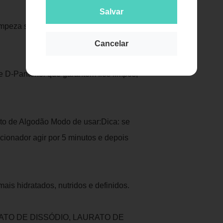
Salvar
mpeza suave e eficaz, que mantém a
Cancelar
e D-Pantenol que garantem fios limpos,
ato de Algodão Modo de usar:Dica: se
icionador agir por 5 minutos e depois
ais hidratados, nutridos e definidos.
NATO DE DISSÓDIO, LAURATO DE