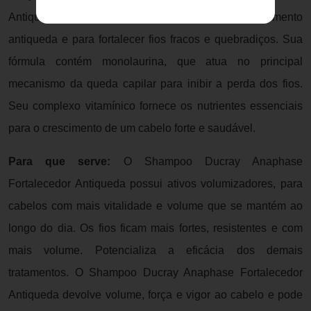
Antiqueda é o complemento ideal para qualquer tratamento
antiqueda e para fortalecer fios fracos e quebradiços. Sua
fórmula contém monolaurina, que atua no principal
mecanismo da queda capilar para inibir a perda dos fios.
Seu complexo vitamínico fornece os nutrientes essenciais
para o crescimento de um cabelo forte e saudável.
Para que serve:
O Shampoo Ducray Anaphase
Fortalecedor Antiqueda possui ativos volumizadores, para
cabelos com mais vitalidade e volume que se mantém ao
longo do dia. Os fios ficam mais fortes, resistentes e com
mais volume. Potencializa a eficácia dos demais
tratamentos. O Shampoo Ducray Anaphase Fortalecedor
Antiqueda devolve volume, força e vigor ao cabelo e pode