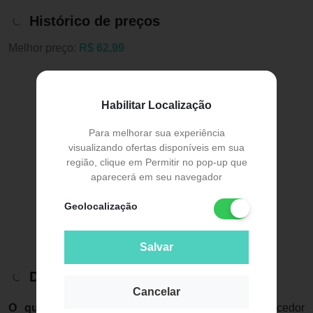
Histórico de preços
Melhor preço:
R$ 62,99
Habilitar Localização
Para melhorar sua experiência
visualizando ofertas disponíveis em sua
região, clique em Permitir no pop-up que
aparecerá em seu navegador
Geolocalização
Salvar
Descrição do Produto
Cancelar
O que é:
O Shampoo Ducray Anaphase Fortalecedor