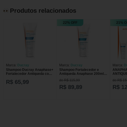
Produtos relacionados
22% OFF
21% O
Marca:
Ducray
Marca:
Ducray
Marca:
D
Shampoo Ducray Anaphase+
Shampoo Fortalecedor e
ANAPHA
Fortalecedor Antiqueda com
Antiqueda Anaphase 200ml
ANTIQU
100ml
Ducray
FORTAL
de R$ 115,99
de R$ 15
R$ 65,99
CABELO
QUEBRA
R$ 89,89
R$ 1