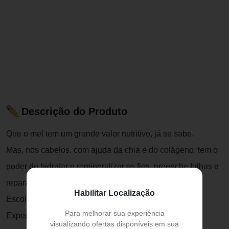
Descrição do Produto
Que o mel tem um grande valor nutritivo, já se sabe.
Mas, nos cabelos, com ajuda da chia e do colágeno, tem o
poder de hidratar e remineralizar os fios, preenche falhas e
repara danos profundos.
Habilitar Localização
Escolha a linha que trata seus cabelos com doçura.
Para melhorar sua experiência
Experimente a linha Mel.
visualizando ofertas disponíveis em sua