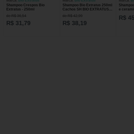
Marca:
Bio Extratus
Marca:
Bio Extratus
Marca:
B
Shampoo Crespos Bio
Shampoo Bio Extratus 250ml
Shampoo 
Extratus - 250ml
Cachos SH BIO EXTRATUS
e ceram
250ML CACHOS
de R$ 36,54
de R$ 42,99
R$ 45
R$ 31,79
R$ 38,19