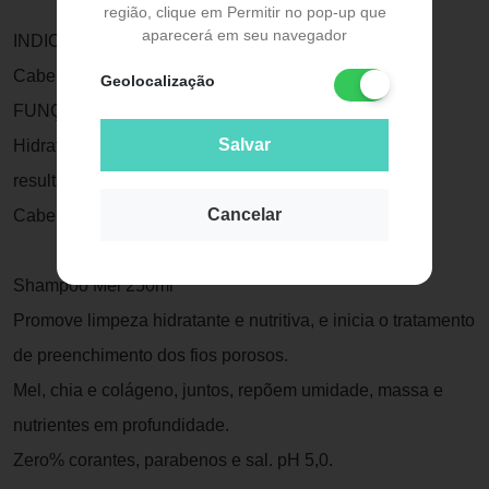
região, clique em Permitir no pop-up que
aparecerá em seu navegador
INDICAÇÃO
Cabelos porosos.
Geolocalização
FUNÇÃO
Salvar
Hidratar, nutrir e preencher os fios.
resultados E benefícios
Cancelar
Cabelos muito mais hidratados e resistentes.
Shampoo Mel 250ml
Promove limpeza hidratante e nutritiva, e inicia o tratamento
de preenchimento dos fios porosos.
Mel, chia e colágeno, juntos, repõem umidade, massa e
nutrientes em profundidade.
Zero% corantes, parabenos e sal. pH 5,0.