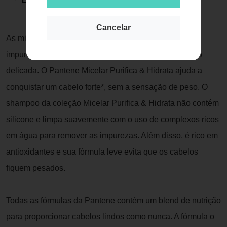
Cancelar
As micelas são moléculas de limpeza que atraem
impurezas como um ímã, para conferir uma purificação
delicada. O Pantene Micelar Purifica & Hidrata ajuda a
conquistar um cabelo forte*, sem a sensação de peso. O
shampoo da coleção Micelar Purifica & Hidrata não contém
silicone e limpa suavemente com o uso de complexos ricos
em água para remover as impurezas. Além disso, é rico em
antioxidantes e sua fórmula leve evita que os cabelos
fiquem pesados.
Todas as fórmulas da Pantene contém um blend de nutrição
para proporcionar cabelos lindos como nunca. A fórmula o