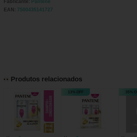
Fabricante:
Pantene
EAN:
7500435141727
Produtos relacionados
13% OFF
35% O