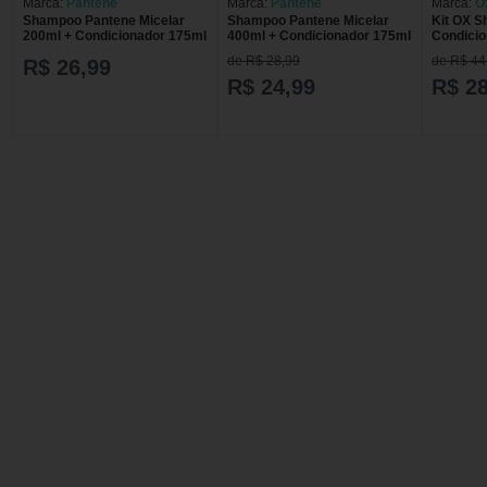
Marca:
Pantene
Marca:
Pantene
Marca:
O
Shampoo Pantene Micelar
Shampoo Pantene Micelar
Kit OX 
200ml + Condicionador 175ml
400ml + Condicionador 175ml
Condicio
KIT OX 
de R$ 28,99
de R$ 44
R$ 26,99
170ML 
R$ 24,99
R$ 28