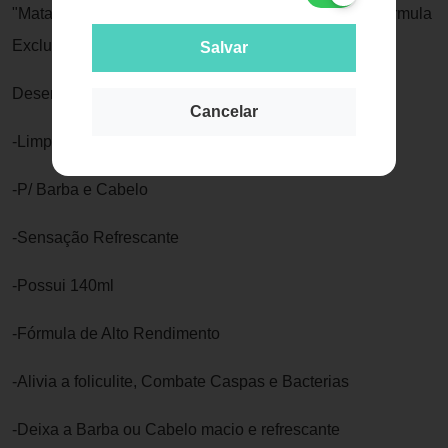
"Matar Dois Coelhos Com Uma Cajadada Só" sua Formula
Exclusiva Foi
Salvar
Desenvolvida para Facilitar a Vida dos Barbudos.
Cancelar
-Limpa,Hidrata e Refresca
-P/ Barba e Cabelo
-Sensação Refrescante
-Possui 140ml
-Fórmula de Alto Rendimento
-Alivia a foliculite, Combate Caspas e Bacterias
-Deixa a Barba ou Cabelo macio e refrescante