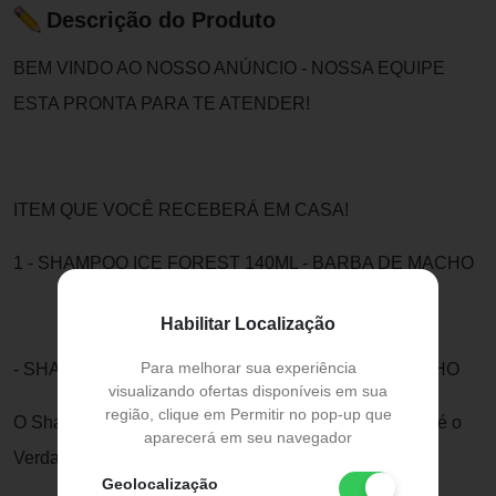
Descrição do Produto
BEM VINDO AO NOSSO ANÚNCIO - NOSSA EQUIPE
ESTA PRONTA PARA TE ATENDER!
ITEM QUE VOCÊ RECEBERÁ EM CASA!
1 - SHAMPOO ICE FOREST 140ML - BARBA DE MACHO
Habilitar Localização
Para melhorar sua experiência
- SHAMPOO ICE FOREST 140ML - BARBA DE MACHO
visualizando ofertas disponíveis em sua
região, clique em Permitir no pop-up que
O Shampoo para Barba & Cabelo da Linha Ice Forest é o
aparecerá em seu navegador
Verdadeiro
Geolocalização