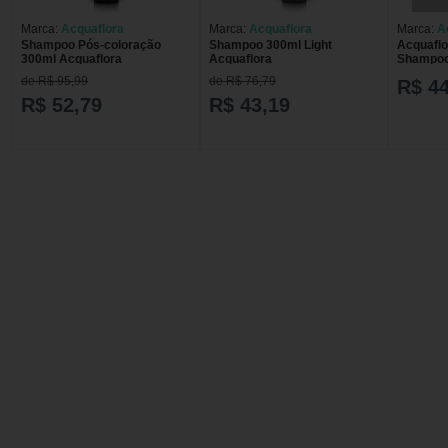
Marca:
Acquaflora
Marca:
Acquaflora
Marca:
A
Shampoo Pós-coloração
Shampoo 300ml Light
Acquaflo
300ml Acquaflora
Acquaflora
Shampoo
de R$ 95,99
de R$ 76,79
R$ 44
R$ 52,79
R$ 43,19