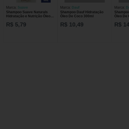
Marca:
Suave
Marca:
Dauf
Marca:
D
Shampoo Suave Naturals
Shampoo Dauf Hidratação
Shampoo
Hidratação e Nutrição Óleo
Óleo De Coco 300ml
Óleo De
de Coco e Abacate
R$ 5,79
R$ 10,49
R$ 14