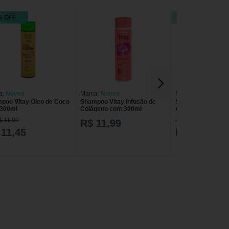
% OFF
15% OFF
a:
Novex
Marca:
Novex
Marca:
Embelleze
poo Vitay Óleo de Coco
Shampoo Vitay Infusão de
Shampoo Vitay Ól
300ml
Colágeno com 300ml
Abacate com 300
$ 11,99
de R$ 11,99
R$ 11,99
 11,45
R$ 10,18