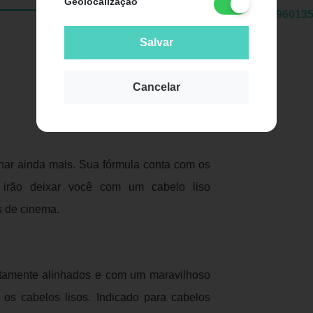
Geolocalização
EAN:
7896013
Salvar
Cancelar
Publicidade
ar ainda mais. Sua fórmula conta com os
e irão deixar você com um cabelo liso
s de cinema.
eitamente alinhados e com um maravilhoso
e os cabelos lisos. Indicado para cabelos