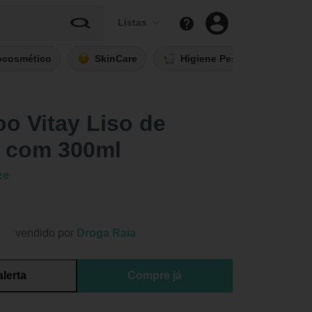
Listas
ocosmético
SkinCare
Higiene Pessoal
Fi
o Vitay Liso de
 com 300ml
ze
vendido por
Droga Raia
alerta
Compre já