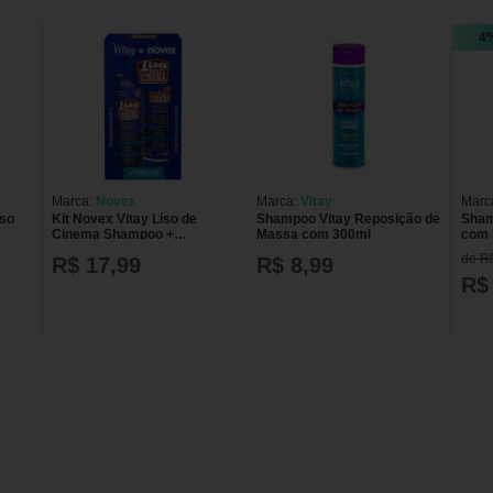
4
Marca:
Novex
Marca:
Vitay
Marc
iso
Kit Novex Vitay Liso de
Shampoo Vitay Reposição de
Sham
Cinema Shampoo +
Massa com 300ml
com 
Tratamento Condicionante
de R
R$ 17,99
R$ 8,99
com 300ml cada
R$