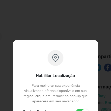
Comparti
Habilitar Localização
Para melhorar sua experiência
Informaç
visualizando ofertas disponíveis em sua
região, clique em Permitir no pop-up que
Marca:
Vitay
aparecerá em seu navegador
Fabricante:
Em
Unidade:
300m