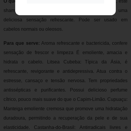
O que é:
Formulado a partir do óleo de lítsea cubeba, este
shampoo lava e hidrata seu cabelo, promovendo uma
deliciosa sensação refrescante. Pode ser usado em
cabelos normais ou oleosos.
Para que serve:
Aroma refrescante e bactericida, confere
sensação de frescor e limpeza É emoliente, amacia e
hidrata o cabelo. Litsea Cubeba: Típica da Ásia, é
refrescante, revigorante e antidepressiva. Atua contra o
estresse, cansaço e tensão nervosa. Tem propriedades
antissépticas e purificantes. Possui delicioso perfume
cítrico, pouco mais suave do que o Capim-Limão. Cupuaçu:
Manteiga emoliente cremosa que promove uma hidratação
duradoura, permitindo a recuperação da pele e de sua
elasticidade. Castanha-do-Brasil: Antirradicais livres e