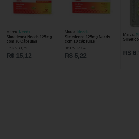
Marca:
Needs
Marca:
Needs
Marca:
M
Simeticona Needs 125mg
Simeticona 125mg Needs
Simetic
com 30 Cápsulas
com 10 cápsulas
de R$ 39,79
de R$ 13,04
R$ 6,
R$ 15,12
R$ 5,22