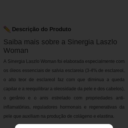
Descrição do Produto
Saiba mais sobre a Sinergia Laszlo
Woman
A Sinergia Laszlo Woman foi elaborada especialmente com
os óleos essenciais de salvia esclareia (3-4% de esclareol,
o alto teor de esclareol faz com que diminua a queda
capilar e a reequilibrar a oleosidade da pele e dos cabelos),
o gerânio e o anis estrelado com propriedades anti-
inflamatórias, reguladores hormonais e regenerativas da
pele que auxiliam na produção de colágeno e elastina.