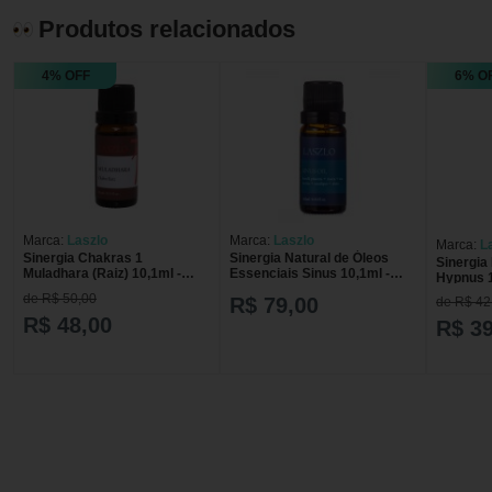
Produtos relacionados
4% OFF
6% O
Marca:
Laszlo
Marca:
Laszlo
Marca:
L
Sinergia Chakras 1
Sinergia Natural de Óleos
Sinergia
Muladhara (Raiz) 10,1ml -
Essenciais Sinus 10,1ml -
Hypnus 
Laszlo
Laszlo
de R$ 50,00
R$ 79,00
de R$ 42
R$ 48,00
R$ 39