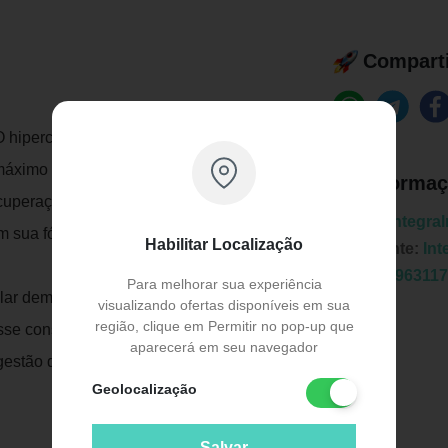
Comparti
hipercalórico Sinister Mass
 máximo resultado em volume de massa
Informaç
ecuperação muscular e ainda fornece mais
Marca:
Integra
m sua fórmula.
Habilitar Localização
Fabricante:
Int
EAN:
7896311
Para melhorar sua experiência
lar demanda treinos constantes e uma
visualizando ofertas disponíveis em sua
região, clique em Permitir no pop-up que
esse consumo seja feito de modo
aparecerá em seu navegador
stão de proteínas, carboidratos e
Geolocalização
Publicidade
Salvar