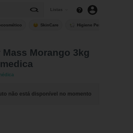
Listas
ocosmético
SkinCare
Higiene Pessoal
Fi
er Mass Morango 3kg
lmedica
médica
uto não está disponível no momento