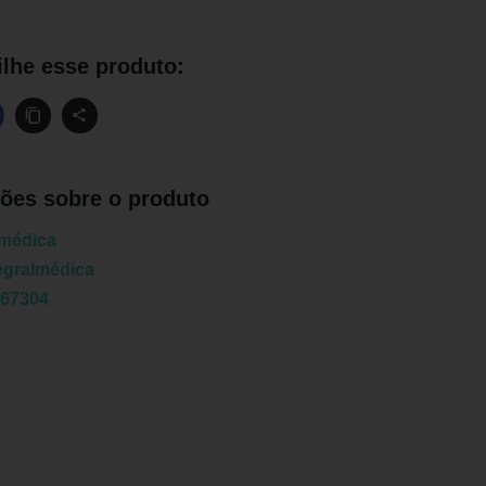
lhe esse produto:
ões sobre o produto
lmédica
egralmédica
767304