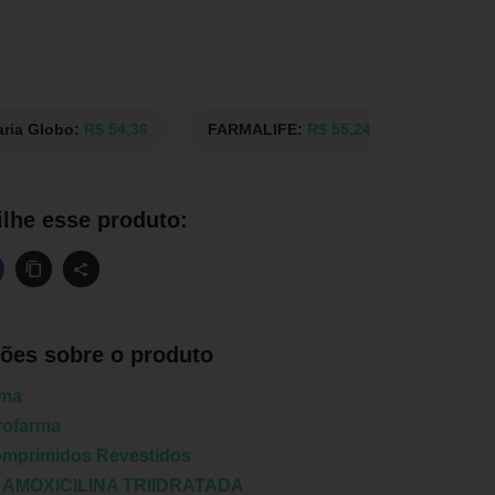
aria Globo:
R$ 54,36
FARMALIFE:
R$ 55,24
Drogasm
lhe esse produto:
ões sobre o produto
rma
rofarma
omprimidos Revestidos
:
AMOXICILINA TRIIDRATADA