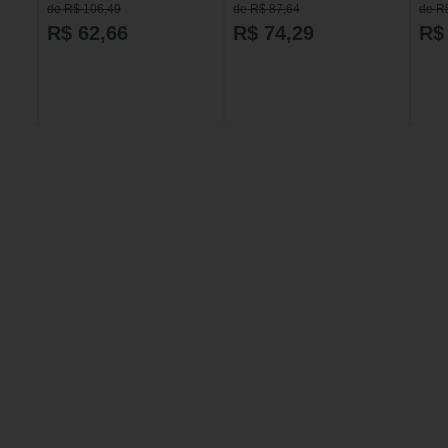
de R$ 106,49
de R$ 87,64
de R
R$ 62,66
R$ 74,29
R$