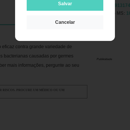
Salvar
EAN:
7891317
Registro MS:
1
Cancelar
co eficaz contra grande variedade de
ões bacterianas causadas por germes
Publicidade
aber mais informações, pergunte ao seu
R RISCOS. PROCURE UM MÉDICO OU UM