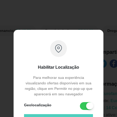
Venancio:
R$ 47,79
Farmácia Indiana:
R$ 54,29
Drog
Comparti
Habilitar Localização
Para melhorar sua experiência
Informaç
visualizando ofertas disponíveis em sua
região, clique em Permitir no pop-up que
Marca:
Eurofa
aparecerá em seu navegador
Fabricante:
Eu
Geolocalização
Unidade:
14 C
Principio ativo