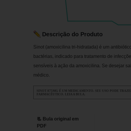
Descrição do Produto
Sinot (amoxicilina tri-hidratada) é um antibióti
bactérias, indicado para tratamento de infecç
sensíveis à ação da amoxicilina. Se desejar s
médico.
SINOT 875MG É UM MEDICAMENTO. SEU USO PODE TRAZE
FARMACÊUTICO. LEIA A BULA.
📃 Bula original em
PDF