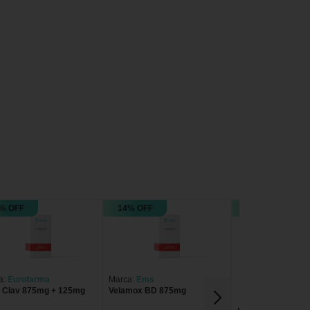
% OFF
14% OFF
25% OFF
a:
Eurofarma
Marca:
Ems
t Clav 875mg + 125mg
Velamox BD 875mg