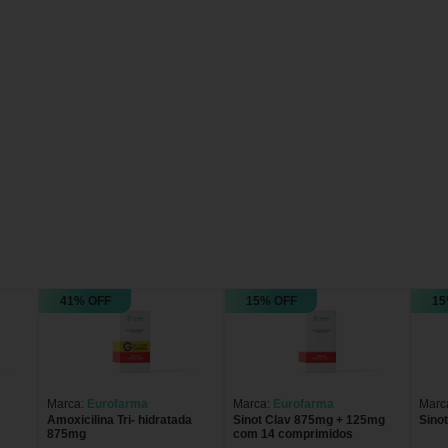
41% OFF
15% OFF
15
Marca:
Eurofarma
Marca:
Eurofarma
Marc
Amoxicilina Tri- hidratada
Sinot Clav 875mg + 125mg
Sino
875mg
com 14 comprimidos