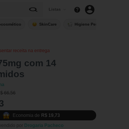
Listas
ocosmético
SkinCare
Higiene Pessoal
Fi
sentar receita na entrega
875mg com 14
midos
ma
R$ 66,56
3
Economia de
R$ 19,73
vendido por
Drogaria Pacheco