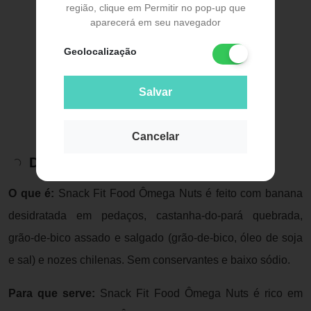
região, clique em Permitir no pop-up que
aparecerá em seu navegador
Geolocalização
Salvar
Cancelar
Descrição do Produto
O que é:
Snack Fit Food Ômega Nuts é feito com banana
desidratada em pedaços, castanha-do-pará quebrada,
grão-de-bico assado e salgado (grão-de-bico, óleo de soja
e sal) e nozes chilenas. Sem conservantes e baixo sódio.
Para que serve:
Snack Fit Food Ômega Nuts é rico em