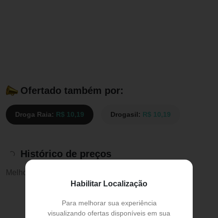
Ofertado também por:
Droga Raia:
R$ 10,19
Drogasil:
R$ 10,19
Histórico de preços
Melhor preço:
R$ 10,19
Habilitar Localização
Para melhorar sua experiência
visualizando ofertas disponíveis em sua