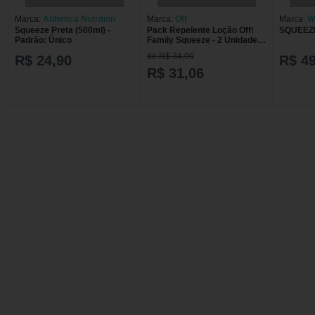
Marca:
Atlhetica Nutrition
Marca:
Off
Marca:
W
Squeeze Preta (500ml) -
Pack Repelente Loção Off!
SQUEEZE
Padrão: Único
Family Squeeze - 2 Unidades
de 100ml Cada
de R$ 34,90
R$ 24,90
R$ 49
R$ 31,06