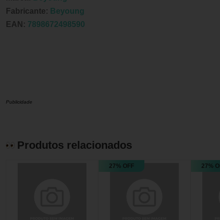
Fabricante:
Beyoung
EAN:
7898672498590
Publicidade
Produtos relacionados
27% OFF
27% O