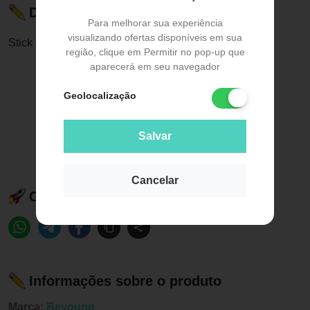
Descrição do Produto
Para melhorar sua experiência
visualizando ofertas disponíveis em sua
Stick Multifuncional Beyoung FPS 80 Cor Bege 14
região, clique em Permitir no pop-up que
aparecerá em seu navegador
Geolocalização
Salvar
Cancelar
Compartilhe esse produto:
Informações sobre o produto
Marca:
Beyoung