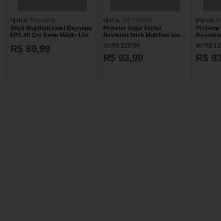
Marca:
Beyoung
Marca:
BEYOUNG
Marca:
B
Stick Multifuncional Beyoung
Protetor Solar Facial
Protetor 
FPS 80 Cor Bege Médio 14g
Beyoung Stick Multifuncional
Beyoung 
FPS80 Cor Bronze 14g
FPS80 In
de R$ 128,99
de R$ 12
R$ 89,99
R$ 93,99
R$ 93