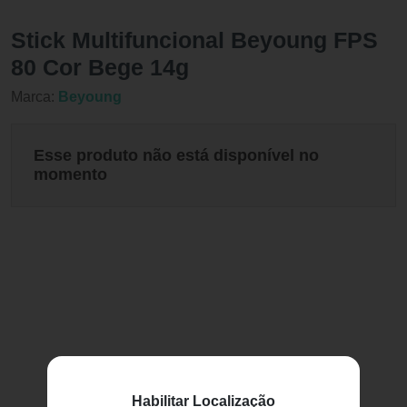
Stick Multifuncional Beyoung FPS
80 Cor Bege 14g
Marca:
Beyoung
Esse produto não está disponível no
momento
Habilitar Localização