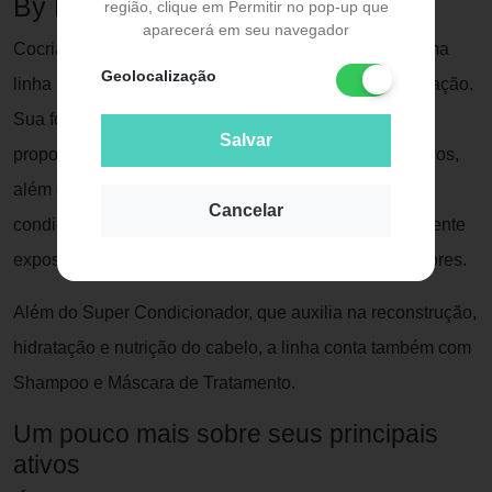
By Rayza 1 Minuto?
região, clique em Permitir no pop-up que
aparecerá em seu navegador
Cocriado com Rayza Nicácio, o Seda Pós Danos é uma
Geolocalização
linha para cabelos danificados que precisam de reparação.
Sua fórmula combina Óleo de Abacate e Mel, que vão
Salvar
proporcionar hidratação, nutrição e reconstrução dos fios,
além de deixá-los macios e brilhosos. É um super
Cancelar
condicionador ideal para cabelos que são frequentemente
expostos ao calor da chapinha, secadores e modeladores.
Além do Super Condicionador, que auxilia na reconstrução,
hidratação e nutrição do cabelo, a linha conta também com
Shampoo e Máscara de Tratamento.
Um pouco mais sobre seus principais
ativos