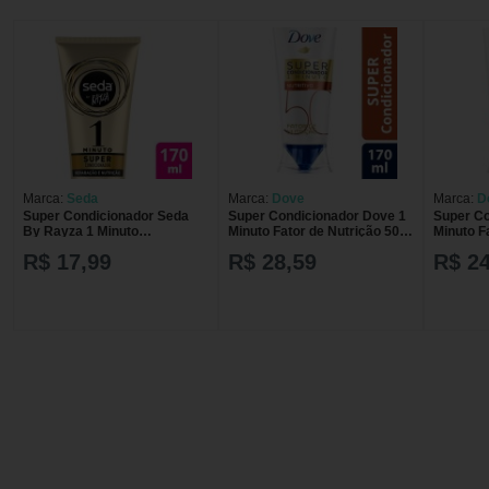
Marca:
Seda
Marca:
Dove
Marca:
D
Super Condicionador Seda
Super Condicionador Dove 1
Super Co
By Rayza 1 Minuto
Minuto Fator de Nutrição 50
Minuto F
Reparação e Nutrição com
com 170ml
R$ 17,99
R$ 28,59
R$ 24
170ml