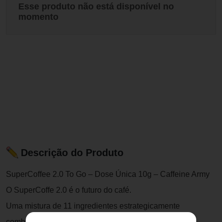
Esse produto não está disponível no
momento
Descrição do Produto
SuperCoffee 2.0 To Go – Dose Única 10g – Caffeine Army
O SuperCoffe 2.0 é o futuro do café.
Uma mistura de 11 ingredientes estrategicamente
combinados ao café para contribuir no aumento de