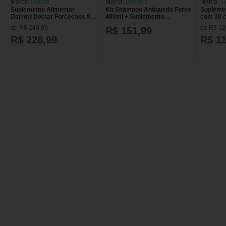
Marca:
Doctar
Marca:
Darrow
Marca:
T
Suplemento Alimentar
Kit Shampoo Antiqueda Force
Suplemen
Darrow Doctar Forcecaps 90
400ml + Suplemento
com 30 
Comprimidos
Alimentar 30 Comprimidos
de R$ 249,99
de R$ 12
R$ 151,99
Revestidos ForceCaps
Darrow Doctar
R$ 228,99
R$ 11