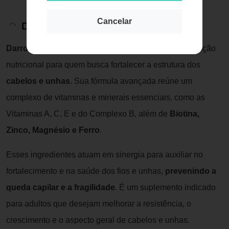
Cancelar
Descrição do Produto
Darrow Doctar Forcecaps 90 Comprimidos
é a solução
nutricional para quem busca fortalecer a estrutura dos
cabelos e unhas
. Sua fórmula avançada reúne um
complexo de vitaminas e minerais essenciais, como as
Vitaminas A, C, E e do Complexo B, além de
Biotina,
Zinco, Magnésio e Ferro
.
Esses ingredientes atuam em sinergia para auxiliar no
fortalecimento e na saúde dos fios e unhas,
prevenindo a
queda capilar e a fragilidade
. É um suplemento indicado
para adultos que desejam melhorar a resistência, o
crescimento e o aspecto geral de cabelos e unhas.