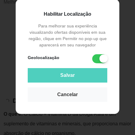
Melhor preço:
R$ 54,99
Habilitar Localização
Para melhorar sua experiência
visualizando ofertas disponíveis em sua
região, clique em Permitir no pop-up que
aparecerá em seu navegador
Geolocalização
Salvar
Cancelar
Descrição do Produto
O que é:
O Cálcio + Vitamina D da Droga Raia é um
suplemento de vitaminas e minerais, que proporciona maior
absorção de cálcio no organismo.