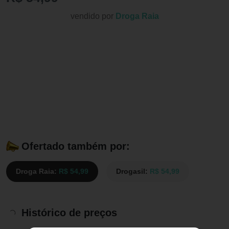
vendido por
Droga Raia
Ofertado também por:
Droga Raia:
R$ 54,99
Drogasil:
R$ 54,99
Histórico de preços