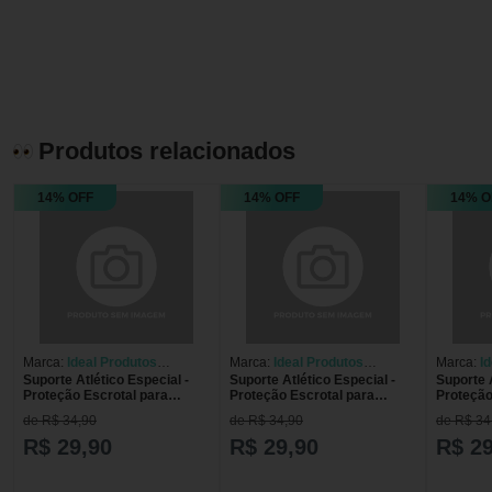
Produtos relacionados
14% OFF
14% OFF
14% O
Marca:
Ideal Produtos
Marca:
Ideal Produtos
Marca:
I
Suporte Atlético Especial -
Suporte Atlético Especial -
Suporte A
Ortopédicos
Ortopédicos
Ortopédi
Proteção Escrotal para
Proteção Escrotal para
Proteção
Atividades Físicas Branco M
Atividades Físicas Branco P
Atividad
de R$ 34,90
de R$ 34,90
de R$ 34
R$ 29,90
R$ 29,90
R$ 29