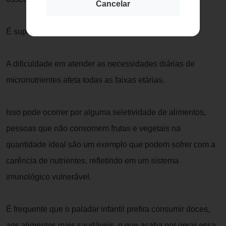
Cancelar
É super prático e pode ser consumido quente ou frio.
A dificuldade em atender as necessidades diárias de
micronutrientes afeta todas as faixas etárias.
Isso pode ocorrer por alguma seletividade de alimentos,
pessoas que não consomem frutas e vegetais na
quantidade ideal são um exemplo que podem sofrer com a
carência de nutrientes, refletindo em um sistema
imunológico vulnerável.
É frequente que o paladar infantil prefira consumir doces,
aos alimentos mais saudáveis, o que acaba por gerar essa