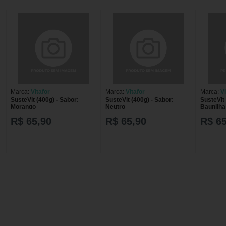
Marca:
Vitafor
Marca:
Vitafor
Marca:
Vi
SusteVit (400g) - Sabor:
SusteVit (400g) - Sabor:
SusteVit 
Morango
Neutro
Baunilha
R$ 65,90
R$ 65,90
R$ 65