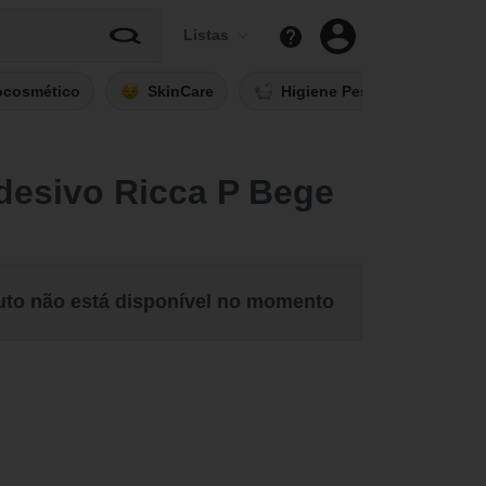
Listas
ocosmético
SkinCare
Higiene Pessoal
Fi
desivo Ricca P Bege
uto não está disponível no momento