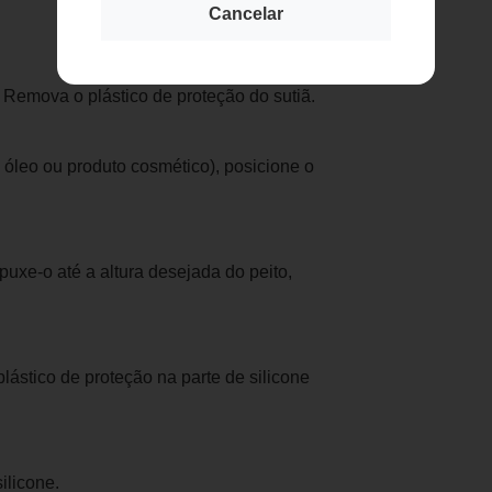
Cancelar
Remova o plástico de proteção do sutiã.
óleo ou produto cosmético), posicione o
uxe-o até a altura desejada do peito,
ástico de proteção na parte de silicone
ilicone.