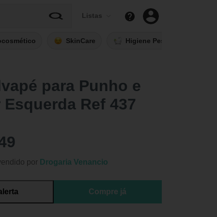
Listas
ocosmético
SkinCare
Higiene Pessoal
Fi
lvapé para Punho e
 Esquerda Ref 437
49
vendido por
Drogaria Venancio
alerta
Compre já