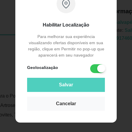
Informaç
Marca:
Salvap
Habilitar Localização
Fabricante:
Sa
Para melhorar sua experiência
EAN:
7891746
visualizando ofertas disponíveis em sua
região, clique em Permitir no pop-up que
aparecerá em seu navegador
Geolocalização
Salvar
Publicidade
ra o Polegar a tala 437 da Salvapé é
Cancelar
 Artrose Trapézio Metacarpiana, Fraturas
novites, Traumas Leves de Polegar que não