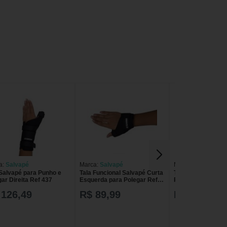
a:
Salvapé
Marca:
Salvapé
Marca:
Dilepé
 Salvapé para Punho e
Tala Funcional Salvapé Curta
Tala em PVC para
ar Direita Ref 437
Esquerda para Polegar Ref
Polegar Dilepe Es
431
 126,49
R$ 89,99
R$ 130,00