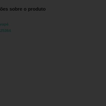
ões sobre o produto
é
lvapé
025364