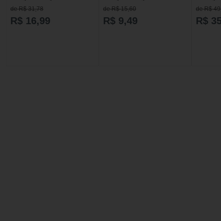
comprimidos
comprimidos
30 comp
de R$ 31,78
de R$ 15,60
de R$ 49
R$ 16,99
R$ 9,49
R$ 35