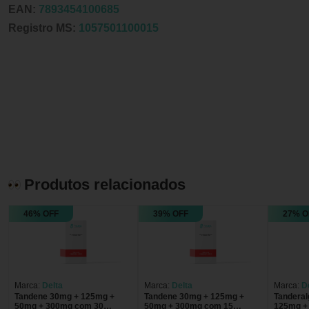
EAN:
7893454100685
Registro MS:
1057501100015
Produtos relacionados
46% OFF
39% OFF
27% O
Marca:
Delta
Marca:
Delta
Marca:
D
Tandene 30mg + 125mg +
Tandene 30mg + 125mg +
Tanderal
50mg + 300mg com 30
50mg + 300mg com 15
125mg +