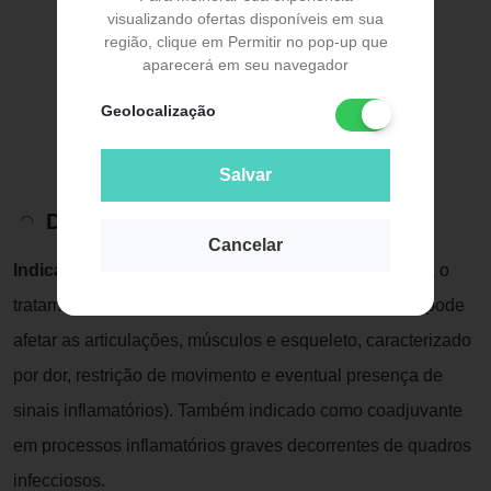
visualizando ofertas disponíveis em sua
região, clique em Permitir no pop-up que
aparecerá em seu navegador
Geolocalização
Salvar
Descrição do Produto
Cancelar
Indicação:
Tandene é um medicamento indicado para o
tratamento de reumatismo (conjunto de doenças que pode
afetar as articulações, músculos e esqueleto, caracterizado
por dor, restrição de movimento e eventual presença de
sinais inflamatórios). Também indicado como coadjuvante
em processos inflamatórios graves decorrentes de quadros
infecciosos.