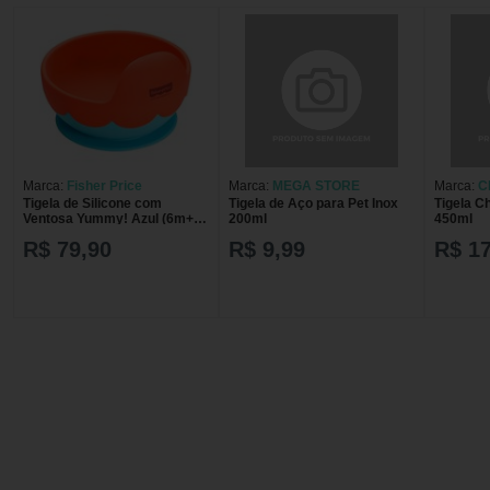
Marca:
Fisher Price
Marca:
MEGA STORE
Marca:
C
Tigela de Silicone com
Tigela de Aço para Pet Inox
Tigela C
Ventosa Yummy! Azul (6m+) -
200ml
450ml
Fisher Price BB1191 TIGELA
R$ 79,90
R$ 9,99
R$ 17
DE SILICONE AZUL