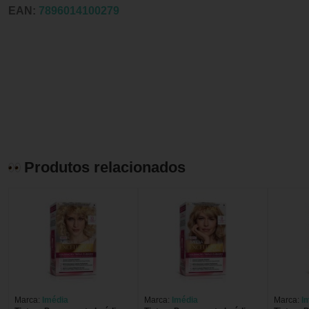
EAN:
7896014100279
Produtos relacionados
Marca:
Imédia
Marca:
Imédia
Marca:
I