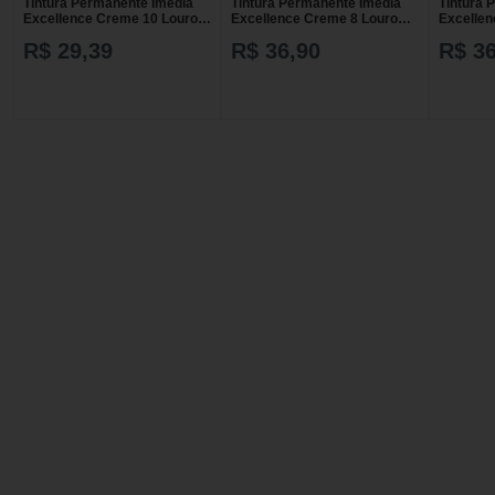
Tintura Permanente Imédia
Tintura Permanente Imédia
Tintura 
Excellence Creme 10 Louro
Excellence Creme 8 Louro
Excellen
Claríssimo
Claro
Claríssi
R$ 29,39
R$ 36,90
R$ 36
1 Unidad