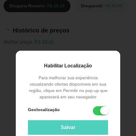
Drogaria Rosário:
R$ 29,39
Drogasmil:
R$ 30,99
Histórico de preços
Melhor preço:
R$ 28,41
Habilitar Localização
Para melhorar sua experiência
visualizando ofertas disponíveis em sua
região, clique em Permitir no pop-up que
aparecerá em seu navegador
Geolocalização
Salvar