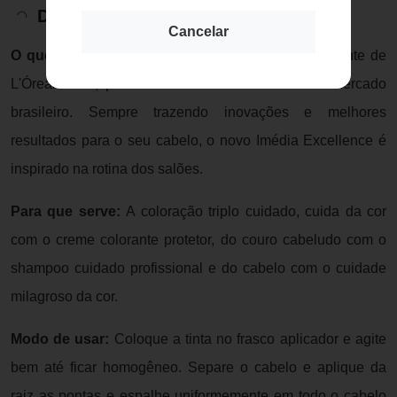
Descrição do Produto
Cancelar
O que é:
Imédia Excellence é a coloração permanente de
L'Óreal Paris, presente há mais de 60 anos no mercado
brasileiro. Sempre trazendo inovações e melhores
resultados para o seu cabelo, o novo Imédia Excellence é
inspirado na rotina dos salões.
Para que serve:
A coloração triplo cuidado, cuida da cor
com o creme colorante protetor, do couro cabeludo com o
shampoo cuidado profissional e do cabelo com o cuidade
milagroso da cor.
Modo de usar:
Coloque a tinta no frasco aplicador e agite
bem até ficar homogêneo. Separe o cabelo e aplique da
raiz as pontas e espalhe uniformemente em todo o cabelo