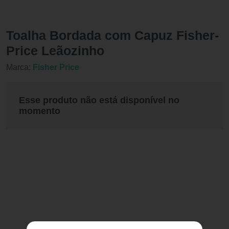
Toalha Bordada com Capuz Fisher-
Price Leãozinho
Marca:
Fisher Price
Esse produto não está disponível no
momento