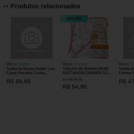
Produtos relacionados
16% OFF
Marca:
Dohler
Marca:
Cremer
Marca:
C
Toalha de Banho Dohler com
TOALHA DE BANHO BEBE
Toalha 
Capuz Patrulha Canina
SOFT MACIO CREMER COM
Cremer 
90cmx70cm TOALHA
CAPUZ FEMININO
Unidade
de R$ 65,90
R$ 69,99
R$ 47
BANHO DOHLER C/CAPUZ
PATRULHA CAN
R$ 54,90