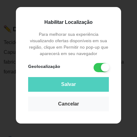
Habilitar Localização
Descrição do Produto
Para melhorar sua experiência
visualizando ofertas disponíveis em sua
Tecido: 100% algodão , Composição: Tecido de felpa ,
região, clique em Permitir no pop-up que
Capuz bordado , Forro de fralda, Garantia: Defeito de
aparecerá em seu navegador
fabricação, Conteúdo da embalagem: 01 toalha felpuda
Geolocalização
forrada e c/ capuz 90cm x 70cm Produto bordado
Salvar
Cancelar