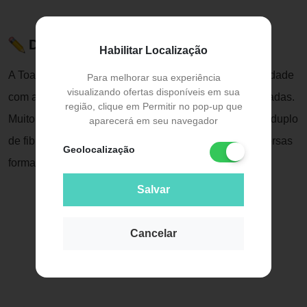
Descrição do Produto
Habilitar Localização
A Toalha Fralda Básica Topz Baby vem com uma novidade
Para melhorar sua experiência
visualizando ofertas disponíveis em sua
com as Fraldas e Toalhas Fraldas com lindas Estampadas.
região, clique em Permitir no pop-up que
Muito macia e absorvente. Confeccionada com tecido duplo
aparecerá em seu navegador
de fibras 100% algodão, podendo ser utilizada de diversas
Geolocalização
formas....
Salvar
Cancelar