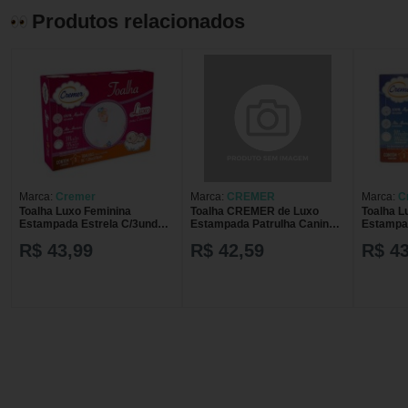
Produtos relacionados
Marca:
Cremer
Marca:
CREMER
Marca:
C
Toalha Luxo Feminina
Toalha CREMER de Luxo
Toalha L
Estampada Estrela C/3und
Estampada Patrulha Canina 3
Estampad
120x70cm Cremer
Unidades
Unidade
R$ 43,99
R$ 42,59
R$ 43