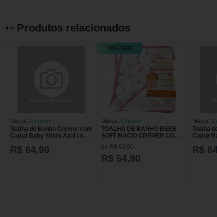
Produtos relacionados
16% OFF
Marca:
Cremer
Marca:
Cremer
Marca:
C
Toalha de Banho Cremer com
TOALHA DE BANHO BEBE
Toalha 
Capuz Baby Shark Azul com
SOFT MACIO CREMER COM
Capuz B
1 Unidade
CAPUZ FEMININO
1 Unidad
de R$ 65,90
R$ 64,99
R$ 64
R$ 54,90