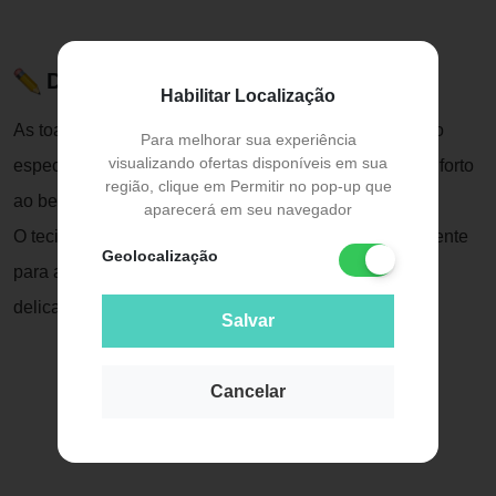
Descrição do Produto
Habilitar Localização
As toalhas Baby Joy Soft são produzidas em um tecido
Para melhorar sua experiência
visualizando ofertas disponíveis em sua
especialmente projetado para prover o máximo de conforto
região, clique em Permitir no pop-up que
ao bebê.
aparecerá em seu navegador
O tecido é fofo e leve, com aparência enrugada, excelente
Geolocalização
para absorver a água do banho, sem agredir a pele
delicada do bebê.
Salvar
Cancelar